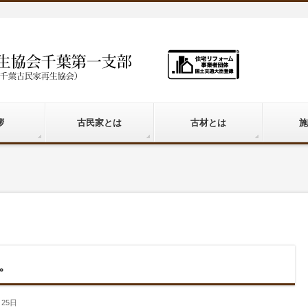
拶
古民家とは
古材とは
施
。
月25日