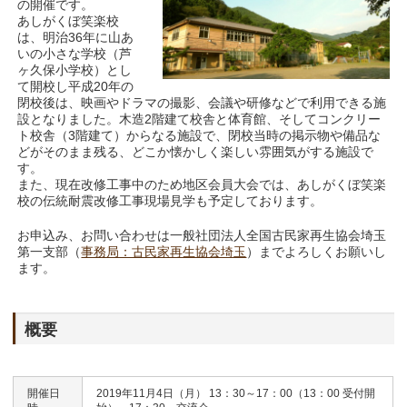
の開催です。
あしがくぼ笑楽校
は、明治36年に山あ
いの小さな学校（芦
ヶ久保小学校）とし
て開校し平成20年の
閉校後は、映画やドラマの撮影、会議や研修などで利用できる施
設となりました。木造2階建て校舎と体育館、そしてコンクリー
ト校舎（3階建て）からなる施設で、閉校当時の掲示物や備品な
どがそのまま残る、どこか懐かしく楽しい雰囲気がする施設で
す。
また、現在改修工事中のため地区会員大会では、あしがくぼ笑楽
校の伝統耐震改修工事現場見学も予定しております。
お申込み、お問い合わせは一般社団法人全国古民家再生協会埼玉
第一支部（
事務局：古民家再生協会埼玉
）までよろしくお願いし
ます。
概要
開催日
2019年11月4日（月） 13：30～17：00（13：00 受付開