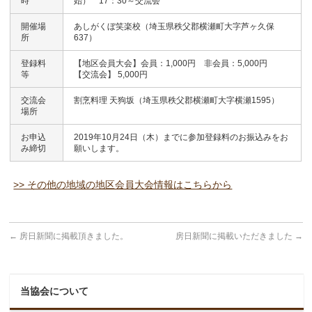
時
始） 17：30～交流会
開催場
あしがくぼ笑楽校（埼玉県秩父郡横瀬町大字芦ヶ久保
所
637）
登録料
【地区会員大会】会員：1,000円 非会員：5,000円
等
【交流会】 5,000円
交流会
割烹料理 天狗坂（埼玉県秩父郡横瀬町大字横瀬1595）
場所
お申込
2019年10月24日（木）までに参加登録料のお振込みをお
み締切
願いします。
>> その他の地域の地区会員大会情報はこちらから
←
房日新聞に掲載頂きました。
房日新聞に掲載いただきました
→
当協会について