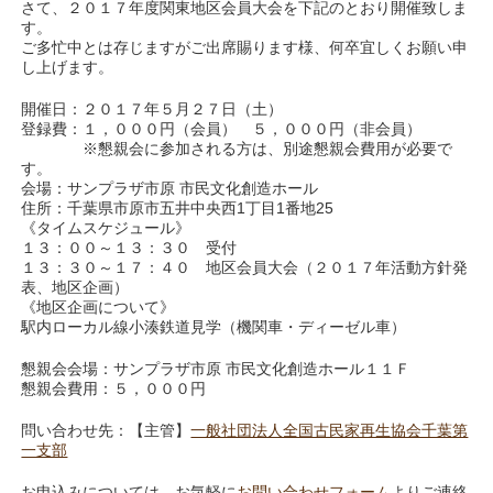
さて、２０１７年度関東地区会員大会を下記のとおり開催致しま
す。
ご多忙中とは存じますがご出席賜ります様、何卒宜しくお願い申
し上げます。
開催日：２０１７年５月２７日（土）
登録費：１，０００円（会員） ５，０００円（非会員）
※懇親会に参加される方は、別途懇親会費用が必要で
す。
会場：サンプラザ市原 市民文化創造ホール
住所：千葉県市原市五井中央西1丁目1番地25
《タイムスケジュール》
１３：００～１３：３０ 受付
１３：３０～１７：４０ 地区会員大会（２０１７年活動方針発
表、地区企画）
《地区企画について》
駅内ローカル線小湊鉄道見学（機関車・ディーゼル車）
懇親会会場：サンプラザ市原 市民文化創造ホール１１Ｆ
懇親会費用：５，０００円
問い合わせ先：【主管】
一般社団法人全国古民家再生協会千葉第
一支部
お申込みについては、お気軽に
お問い合わせフォーム
よりご連絡